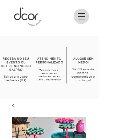
RECEBA NO SEU
ATENDIMENTO
ALUGUE SEM
EVENTO OU
PERSONALIZADO
MEDO!
RETIRE NO NOSSO
São 10 anos de
GALPÃO
Te ajudamos a
história,
escolher as
Salvador e Lauro
melhores peças
compromisso e
para o seu evento!
de Freitas (BA)
confiança!