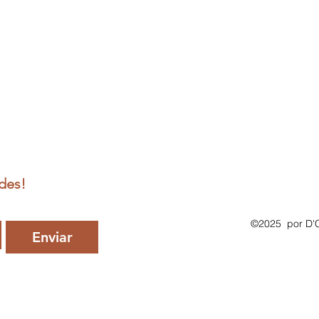
des!
©2025 por D'C
Enviar