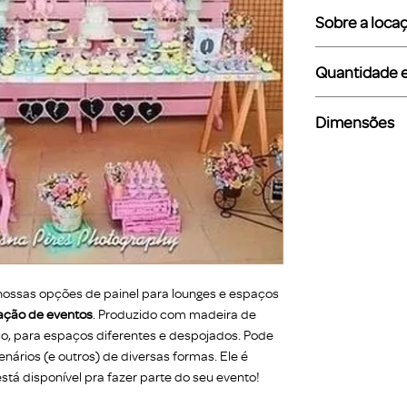
Sobre a loca
O valor da l
Quantidade 
Trabalhamos
ao evento à
Entre em conta
Dimensões
seguinte à 
disponibilidade
se à diária);
Altura - 2,
O valor inf
Largura - 1
custo unitá
inclui os ou
almofada d
"Kits".
nossas opções de painel para lounges e espaços
ação de eventos
. Produzido com madeira de
stico, para espaços diferentes e despojados. Pode
enários (e outros) de diversas formas. Ele é
está disponível pra fazer parte do seu evento!