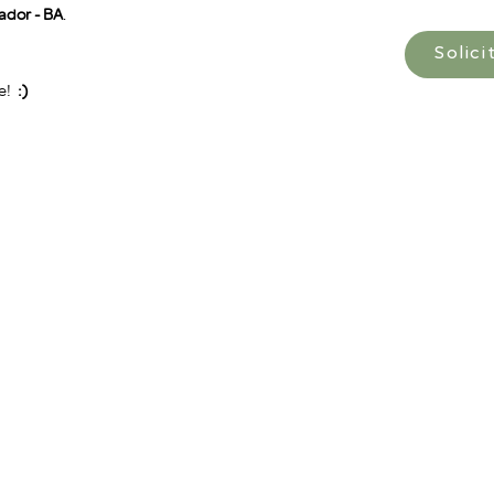
ador - BA
.
Solic
e!
:)