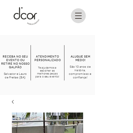
RECEBA NO SEU
ATENDIMENTO
ALUGUE SEM
EVENTO OU
PERSONALIZADO
MEDO!
RETIRE NO NOSSO
São 10 anos de
GALPÃO
Te ajudamos a
história,
escolher as
Salvador e Lauro
melhores peças
compromisso e
para o seu evento!
de Freitas (BA)
confiança!