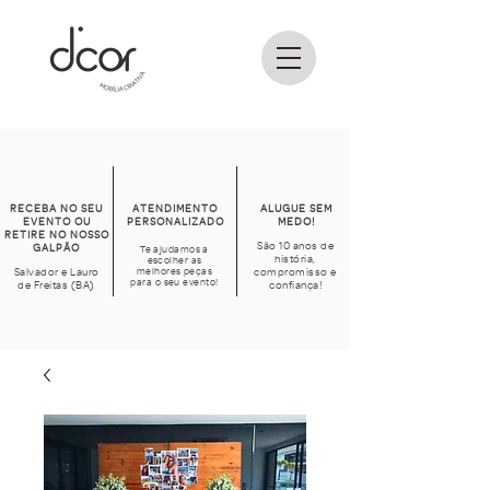
RECEBA NO SEU
ATENDIMENTO
ALUGUE SEM
EVENTO OU
PERSONALIZADO
MEDO!
RETIRE NO NOSSO
São 10 anos de
GALPÃO
Te ajudamos a
história,
escolher as
Salvador e Lauro
melhores peças
compromisso e
para o seu evento!
de Freitas (BA)
confiança!