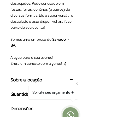
despojados. Pode ser usado em
festas, feiras, cenários (e outros) de
diversas formas. Ele é super versátil e
descolado e está disponível pra fazer
parte do seu evento!
Somos uma empresa de
Salvador -
BA
.
Alugue para o seu evento!
Entra em contato com a gente!
:)
Sobre a locação
O valor da locação refere-se ao
Solicite seu orçamento ✹
Quantidade em estoque
período de diária. Trabalhamos
com check-in a partir do dia
Entre em contato com a gente e
Dimensões
anterior ao evento às 14h e
verifique disponibilidades.
check-out até às 12h do dia