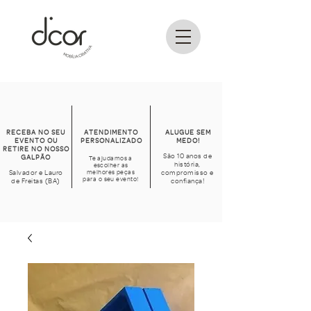
RECEBA NO SEU
ATENDIMENTO
ALUGUE SEM
EVENTO OU
PERSONALIZADO
MEDO!
RETIRE NO NOSSO
São 10 anos de
GALPÃO
Te ajudamos a
história,
escolher as
Salvador e Lauro
melhores peças
compromisso e
para o seu evento!
de Freitas (BA)
confiança!