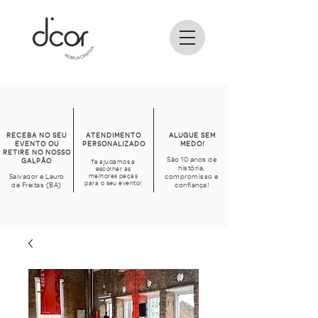
RECEBA NO SEU
ATENDIMENTO
ALUGUE SEM
EVENTO OU
PERSONALIZADO
MEDO!
RETIRE NO NOSSO
São 10 anos de
GALPÃO
Te ajudamos a
história,
escolher as
Salvador e Lauro
melhores peças
compromisso e
para o seu evento!
de Freitas (BA)
confiança!