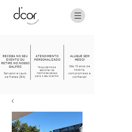
RECEBA NO SEU
ATENDIMENTO
ALUGUE SEM
EVENTO OU
PERSONALIZADO
MEDO!
RETIRE NO NOSSO
São 10 anos de
GALPÃO
Te ajudamos a
história,
escolher as
Salvador e Lauro
melhores peças
compromisso e
para o seu evento!
de Freitas (BA)
confiança!